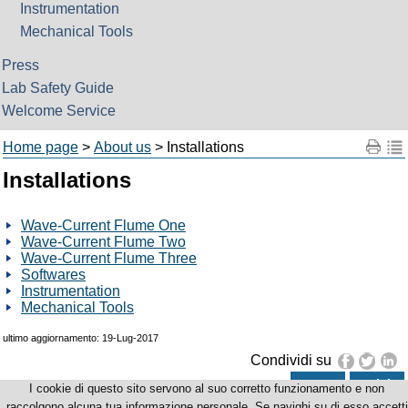
Instrumentation
Mechanical Tools
Press
Lab Safety Guide
Welcome Service
Home page
>
About us
> Installations
Installations
Wave-Current Flume One
Wave-Current Flume Two
Wave-Current Flume Three
Softwares
Instrumentation
Mechanical Tools
ultimo aggiornamento: 19-Lug-2017
Condividi su
news
avvisi
I cookie di questo sito servono al suo corretto funzionamento e non
LABIMA Laboratorio di Ingegneria Marittima
raccolgono alcuna tua informazione personale. Se navighi su di esso accetti